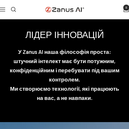
Перейти
0
Zanus
Навігація
до
AI
вмісту
ЛІДЕР ІННОВАЦІЙ
У Zanus AI наша філософія проста:
штучний інтелект має бути потужним,
конфіденційним і перебувати під вашим
контролем.
Ми створюємо технології, які працюють
на вас, а не навпаки.